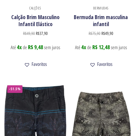
CALÇÕES
BERMUDAS
Calção Brim Masculino
Bermuda Brim masculina
Infantil Elástico
infantil
R$
49,90
R$
37,90
R$
75,90
R$
49,90
4x
R$ 9,48
4x
R$ 12,48
Até
de
sem juros
Até
de
sem juros
Favoritos
Favoritos
-51.5%
Newsletter
Receba nossas ofertas por e-mail
Enviar