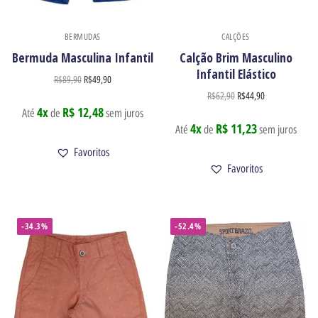
BERMUDAS
CALÇÕES
Bermuda Masculina Infantil
Calção Brim Masculino
Infantil Elástico
R$
89,90
R$
49,90
R$
62,90
R$
44,90
4x
R$ 12,48
Até
de
sem juros
4x
R$ 11,23
Até
de
sem juros
Favoritos
Favoritos
Newsletter
-34.3%
-52.4%
Receba nossas ofertas por e-mail
Enviar