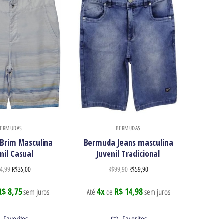
BERMUDAS
BERMUDAS
Brim Masculina
Bermuda Jeans masculina
nil Casual
Juvenil Tradicional
4,99
R$
35,00
R$
99,90
R$
59,90
R$ 8,75
4x
R$ 14,98
sem juros
Até
de
sem juros
Favoritos
Favoritos