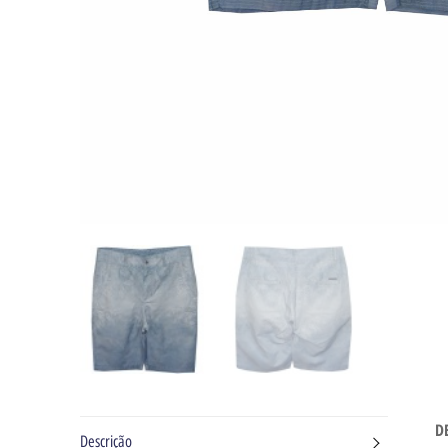
D
Descrição