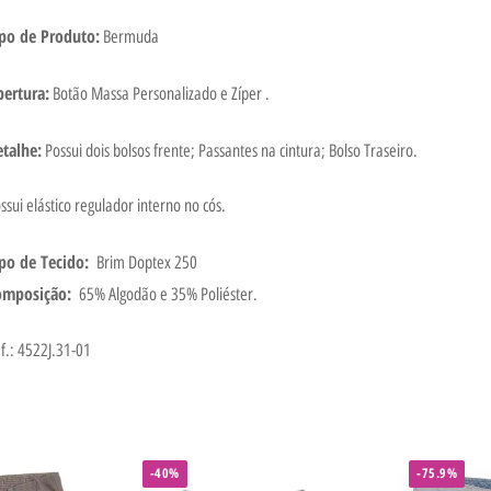
ipo de Produto:
Bermuda
bertura:
Botão Massa Personalizado e Zíper .
talhe:
Possui dois bolsos frente; Passantes na cintura; Bolso Traseiro.
ssui elástico regulador interno no cós.
po de Tecido:
Brim Doptex 250
omposição:
65% Algodão e 35% Poliéster.
f.: 4522J.31-01
-40%
-75.9%