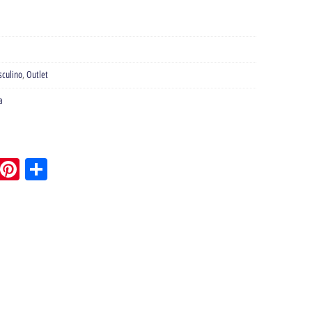
culino
,
Outlet
a
pp
l
Tumblr
Pinterest
Share