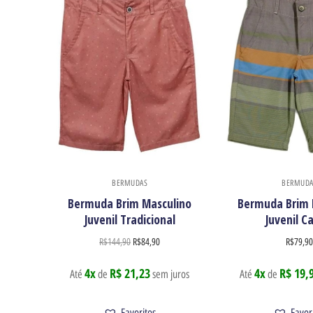
BERMUDAS
BERMUDA
Bermuda Brim Masculino
Bermuda Brim 
Juvenil Tradicional
Juvenil C
R$
144,90
R$
84,90
R$
79,9
4x
R$ 21,23
4x
R$ 19,
Até
de
sem juros
Até
de
Favoritos
Favor