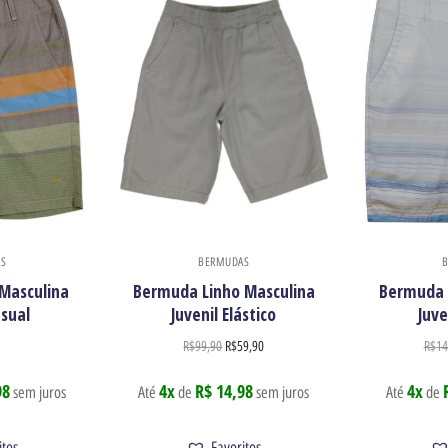
S
BERMUDAS
Masculina
Bermuda Linho Masculina
Bermuda 
asual
Juvenil Elástico
Juve
0
R$
99,90
R$
59,90
R$
14
98
4x
R$ 14,98
4x
sem juros
Até
de
sem juros
Até
de
itos
Favoritos