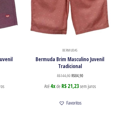
BERMUDAS
uvenil
Bermuda Brim Masculino Juvenil
Tradicional
R$
144,90
R$
84,90
4x
R$ 21,23
ros
Até
de
sem juros
Favoritos