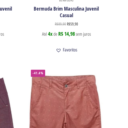
BERMUDAS
uvenil
Bermuda Brim Masculina Juvenil
Casual
R$
89,90
R$
59,90
4x
R$ 14,98
ros
Até
de
sem juros
Favoritos
-41.4%