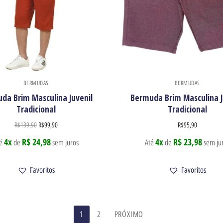
BERMUDAS
BERMUDAS
da Brim Masculina Juvenil
Bermuda Brim Masculina J
Tradicional
Tradicional
R$
139,90
R$
99,90
R$
95,90
4x
R$ 24,98
4x
R$ 23,98
té
de
sem juros
Até
de
sem ju
Favoritos
Favoritos
1
2
PRÓXIMO