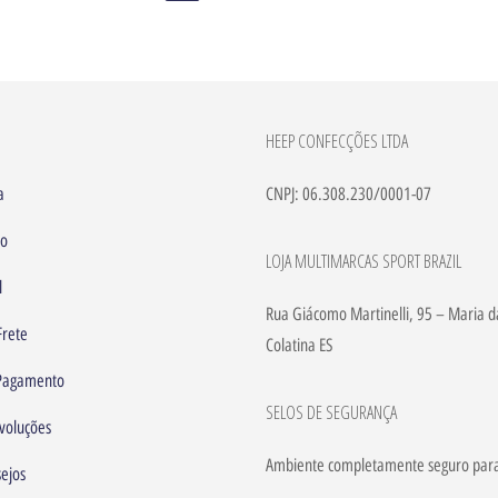
HEEP CONFECÇÕES LTDA
a
CNPJ: 06.308.230/0001-07
to
LOJA MULTIMARCAS SPORT BRAZIL
l
Rua Giácomo Martinelli, 95 – Maria d
Frete
Colatina ES
 Pagamento
SELOS DE SEGURANÇA
voluções
Ambiente completamente seguro par
sejos