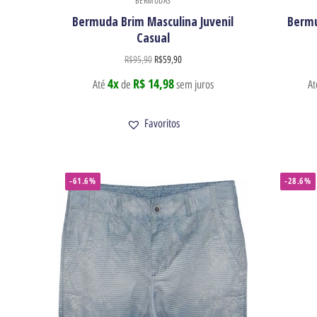
BERMUDAS
Bermuda Brim Masculina Juvenil
Bermu
Casual
R$
95,90
R$
59,90
4x
R$ 14,98
Até
de
sem juros
A
Favoritos
-61.6%
-28.6%