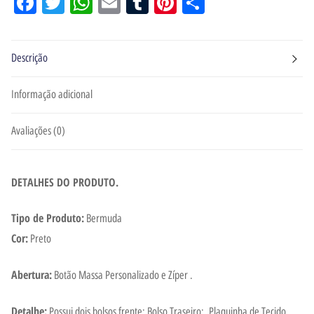
Facebook
Twitter
WhatsApp
Email
Tumblr
Pinterest
Share
Descrição
Informação adicional
Avaliações (0)
DETALHES DO PRODUTO.
Tipo de Produto:
Bermuda
Cor:
Preto
Abertura:
Botão Massa Personalizado e Zíper .
Detalhe:
Possui dois bolsos frente; Bolso Traseiro; Plaquinha de Tecido