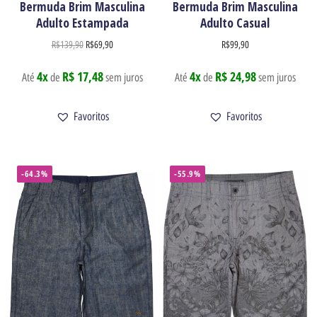
Bermuda Brim Masculina
Bermuda Brim Masculina
Adulto Estampada
Adulto Casual
R$
139,90
R$
69,90
R$
99,90
4x
R$ 17,48
4x
R$ 24,98
Até
de
sem juros
Até
de
sem juros
Favoritos
Favoritos
-64.3%
-55.9%
Newsletter
Receba nossas ofertas por e-mail
Enviar