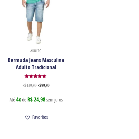
ADULTO
Bermuda Jeans Masculina
Adulto Tradicional
Avaliação
R$
139,90
R$
99,90
5.00
de 5
4x
R$ 24,98
Até
de
sem juros
Favoritos