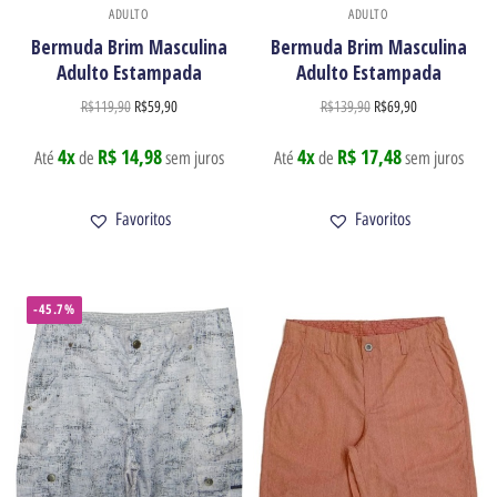
ADULTO
ADULTO
Bermuda Brim Masculina
Bermuda Brim Masculina
Adulto Estampada
Adulto Estampada
R$
119,90
R$
59,90
R$
139,90
R$
69,90
4x
R$ 14,98
4x
R$ 17,48
Até
de
sem juros
Até
de
sem juros
Favoritos
Favoritos
-45.7%
Newsletter
Receba nossas ofertas por e-mail
Enviar