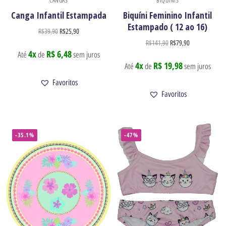
CANGAS
BIQUÍNIS
Canga Infantil Estampada
Biquíni Feminino Infantil
Estampado ( 12 ao 16)
R$
39,90
R$
25,90
R$
141,90
R$
79,90
4x
R$ 6,48
Até
de
sem juros
4x
R$ 19,98
Até
de
sem juros
Favoritos
Favoritos
-35.1%
-47%