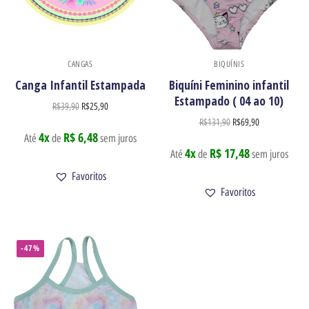
CANGAS
BIQUÍNIS
Canga Infantil Estampada
Biquíni Feminino infantil
Estampado ( 04 ao 10)
R$
39,90
R$
25,90
R$
131,90
R$
69,90
4x
R$ 6,48
Até
de
sem juros
4x
R$ 17,48
Até
de
sem juros
Favoritos
Favoritos
-47%