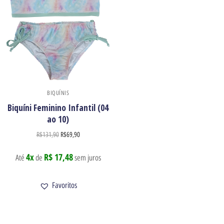
BIQUÍNIS
Biquíni Feminino Infantil (04
ao 10)
R$
131,90
R$
69,90
4x
R$ 17,48
Até
de
sem juros
Favoritos