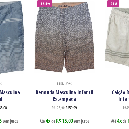
-52.4%
-24%
S
BERMUDAS
Masculina
Bermuda Masculina Infantil
Calção 
il
Estampada
Infan
35,00
R$
125,90
R$
59,99
R$
4
5
4x
R$ 15,00
4x
sem juros
Até
de
sem juros
Até
de