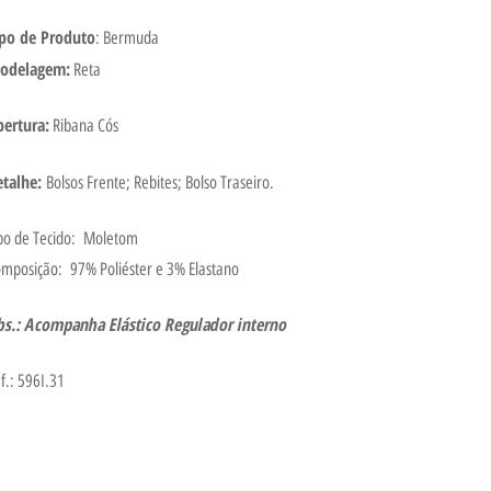
ipo de Produto
: Bermuda
odelagem:
Reta
bertura:
Ribana Cós
etalhe:
Bolsos Frente; Rebites; Bolso Traseiro.
po de Tecido: Moletom
mposição: 97% Poliéster e 3% Elastano
bs.: Acompanha Elástico Regulador interno
f.: 596I.31