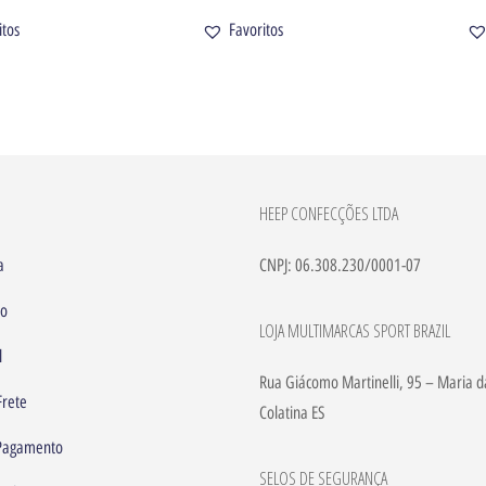
itos
Favoritos
HEEP CONFECÇÕES LTDA
a
CNPJ: 06.308.230/0001-07
to
LOJA MULTIMARCAS SPORT BRAZIL
l
Rua Giácomo Martinelli, 95 – Maria d
Frete
Colatina ES
 Pagamento
SELOS DE SEGURANÇA