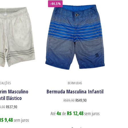
-44.5%
CALÇÕES
BERMUDAS
Brim Masculino
Bermuda Masculina Infantil
til Elástico
R$
89,90
R$
49,90
9,90
R$
37,90
4x
R$ 12,48
Até
de
sem juros
R$ 9,48
sem juros