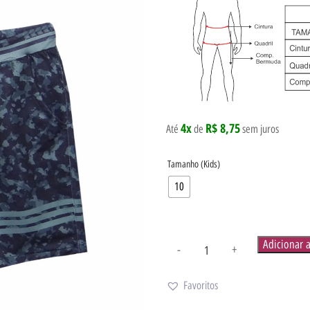
4x
R$ 8,75
Até
de
sem juros
Tamanho (Kids)
10
Adicionar 
-
+
Favoritos