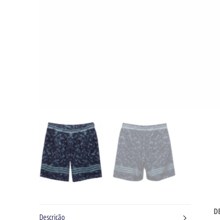
D
Descrição