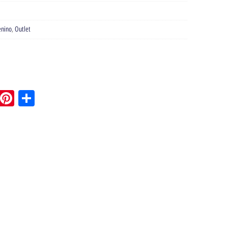
nino
,
Outlet
pp
l
Tumblr
Pinterest
Share