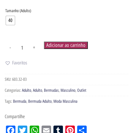
Tamanho (Adulto)
40
Adicionar ao carrinho
-
+
Favoritos
SKU:
603.32-03
Categorias:
Adulto
,
Adulto
,
Bermudas
,
Masculino
,
Outlet
Tags:
Bermuda
,
Bermuda Adulto
,
Moda Masculina
Compartilhe
Facebook
Twitter
WhatsApp
Email
Tumblr
Pinterest
Share