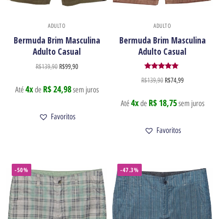
ADULTO
ADULTO
Bermuda Brim Masculina
Bermuda Brim Masculina
Adulto Casual
Adulto Casual
R$
139,90
R$
99,90
Avaliação
R$
139,90
R$
74,99
5.00
4x
R$ 24,98
Até
de
sem juros
de 5
4x
R$ 18,75
Até
de
sem juros
Favoritos
Favoritos
Newsletter
-50%
-47.3%
Receba nossas ofertas por e-mail