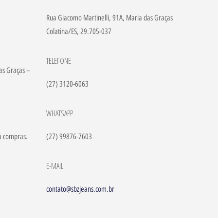
Rua Giacomo Martinelli, 91A, Maria das Graças
Colatina/ES, 29.705-037
TELEFONE
as Graças –
(27) 3120-6063
WHATSAPP
a compras.
(27) 99876-7603
E-MAIL
contato@sbzjeans.com.br