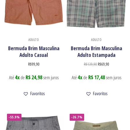
ADULTO
ADULTO
Bermuda Brim Masculina
Bermuda Brim Masculina
Adulto Casual
Adulto Estampada
R$
99,90
R$
139,90
R$
69,90
4x
R$ 24,98
4x
R$ 17,48
Até
de
sem juros
Até
de
sem juros
Favoritos
Favoritos
Newsletter
Receba nossas ofertas por e-mail
-55.9%
-26.7%