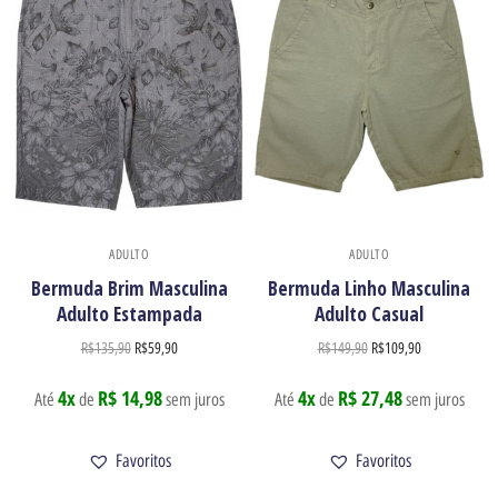
Enviar
ADULTO
ADULTO
Bermuda Brim Masculina
Bermuda Linho Masculina
Adulto Estampada
Adulto Casual
R$
135,90
R$
59,90
R$
149,90
R$
109,90
4x
R$ 14,98
4x
R$ 27,48
Até
de
sem juros
Até
de
sem juros
Favoritos
Favoritos