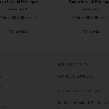
nga Infantil Estampada
Canga Infantil Estamp
R$
39,90
R$
25,90
R$
39,90
R$
25,90
4x
R$ 6,48
4x
R$ 6,48
té
de
sem juros
Até
de
sem jur
Favoritos
Favoritos
HEEP CONFECÇÕES LTDA
a
CNPJ: 06.308.230/0001-07
to
LOJA MULTIMARCAS SPORT BRAZIL
l
Rua Giácomo Martinelli, 95 – Maria d
Frete