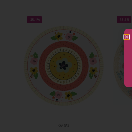
-35.1%
-35.1%
CANGAS