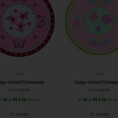
CANGAS
CANGAS
nga Infantil Estampada
Canga Infantil Estamp
R$
39,90
R$
25,90
R$
39,90
R$
25,90
4x
R$ 6,48
4x
R$ 6,48
té
de
sem juros
Até
de
sem jur
Favoritos
Favoritos