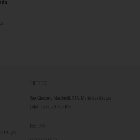
ada
os
ENDEREÇO
Rua Giacomo Martinelli, 91A, Maria das Graças
Colatina/ES, 29.705-037
TELEFONE
as Graças –